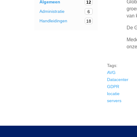
Glob
Algemeen
12
groe
Administratie
6
van 
Handleidingen
18
De G
Mede
onze
Tags:
AVG
Datacenter
GDPR
locatie
servers