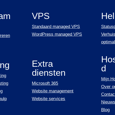
am
VPS
He
Standaard managed VPS
Status
WordPress managed VPS
Verhuis
reren
optimal
Hos
Extra
ing
d
diensten
ing
Mijn H
ting
Microsoft 365
Over o
ng
Website management
Contac
hulp
Website services
Nieuw
Blog