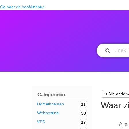
Ga naar de hoofdinhoud
< Alle onder
Categorieën
Waar zi
Domeinnamen
11
Webhosting
38
VPS
17
Al o