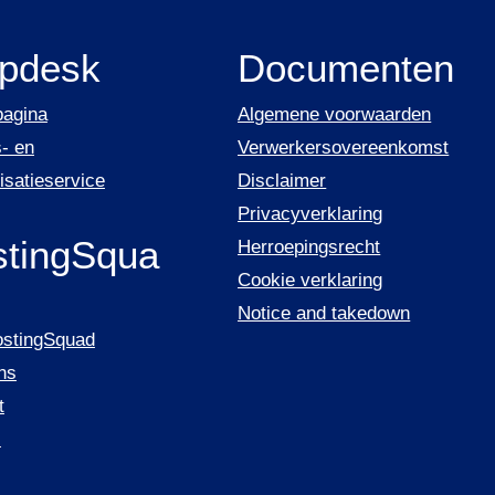
lpdesk
Documenten
pagina
Algemene voorwaarden
- en
Verwerkersovereenkomst
isatieservice
Disclaimer
Privacyverklaring
tingSqua
Herroepingsrecht
Cookie verklaring
Notice and takedown
ostingSquad
ns
t
s