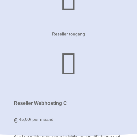
Reseller toegang

Reseller Webhosting C
€
45,00
/ per maand
Altijd dezelfde prijs, geen tijdelijke acties. 60 dagen niet-