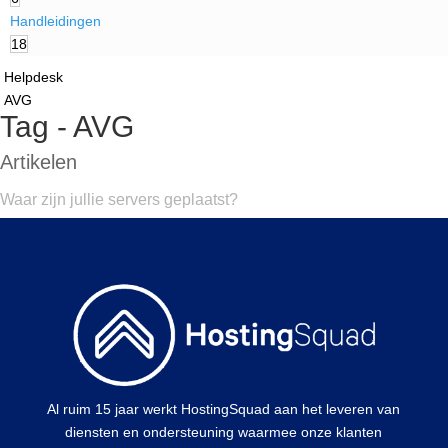
Handleidingen
18
Helpdesk
AVG
Tag - AVG
Artikelen
Waar zijn jullie servers geplaatst?
Al ruim 15 jaar werkt HostingSquad aan het leveren van
diensten en ondersteuning waarmee onze klanten