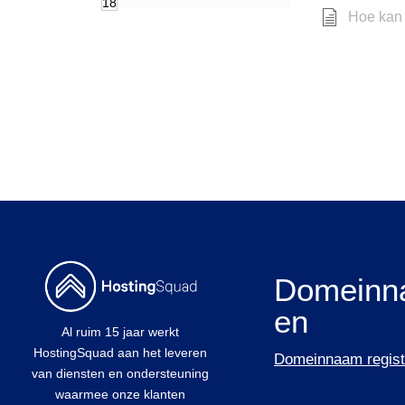
18
Hoe kan 
Domeinn
en
Al ruim 15 jaar werkt
HostingSquad aan het leveren
Domeinnaam regist
van diensten en ondersteuning
waarmee onze klanten