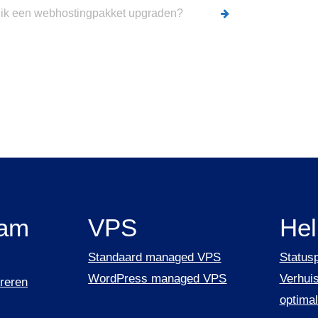
ik een webhostingpakket upgraden?
am
VPS
He
Standaard managed VPS
Status
WordPress managed VPS
Verhuis
reren
optimal