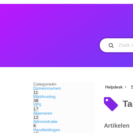
Categorieën
Helpdesk
Domeinnamen
11
Webhosting
38
Ta
VPS
17
Algemeen
12
Administratie
Artikelen
6
Handleidingen