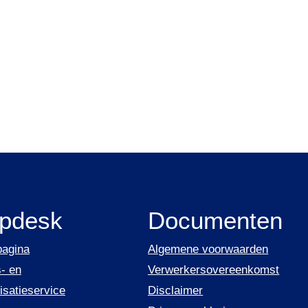
lpdesk
Documenten
pagina
Algemene voorwaarden
- en
Verwerkersovereenkomst
isatieservice
Disclaimer