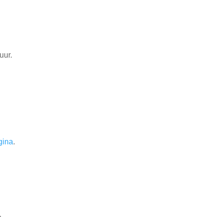
uur.
gina
.