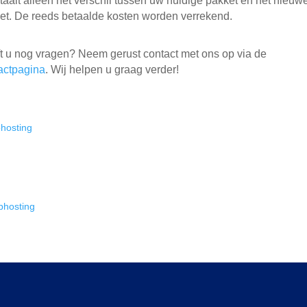
taalt alleen het verschil tussen uw huidige pakket en het nieuw
et. De reeds betaalde kosten worden verrekend.
t u nog vragen? Neem gerust contact met ons op via de
actpagina
. Wij helpen u graag verder!
hosting
hosting