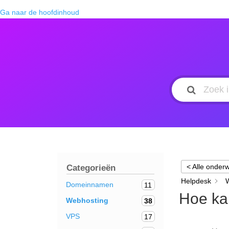
Ga naar de hoofdinhoud
< Alle onder
Categorieën
Helpdesk
Domeinnamen
11
Hoe ka
Webhosting
38
VPS
17