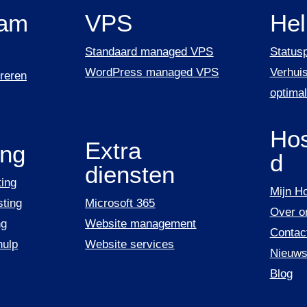
am
VPS
He
Standaard managed VPS
Status
WordPress managed VPS
Verhuis
reren
optimal
Hos
Extra
ing
d
diensten
ing
Mijn H
ting
Microsoft 365
Over o
ng
Website management
Contac
hulp
Website services
Nieuw
Blog