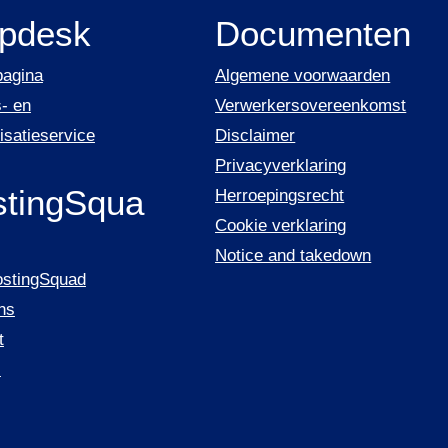
lpdesk
Documenten
pagina
Algemene voorwaarden
- en
Verwerkersovereenkomst
isatieservice
Disclaimer
Privacyverklaring
tingSqua
Herroepingsrecht
Cookie verklaring
Notice and takedown
ostingSquad
ns
t
s