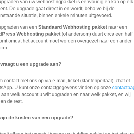
upgraden van uw webhostingpakket is eenvoudig en kan op elk
nt. De upgrade gaat direct in en wordt, behalve bij de
nstaande situatie, binnen enkele minuten uitgevoerd.
upgraden van een
Standaard Webhosting pakket
naar een
dPress Webhosting pakket
(of andersom) duurt circa een half 
komt omdat het account moet worden overgezet naar een ander
form.
vraagt u een upgrade aan?
 contact met ons op via e-mail, ticket (klantenportaal), chat of
sApp. U kunt onze contactgegevens vinden op onze
contactpa
 aan welk account u wilt upgraden en naar welk pakket, en wij
len de rest.
zijn de kosten van een upgrade?