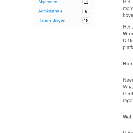
Het 
Algemeen
12
mome
Administratie
6
bove
Handleidingen
18
Het 
Wor
Dit 
plat
Hoe 
Neem
What
Geef
rege
Wat 