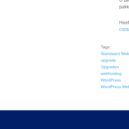
U be
pakk
Heef
cont
Tags:
Standaard Web
upgrade
Upgraden
webhosting
WordPress
WordPress Web