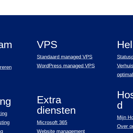
am
VPS
He
Standaard managed VPS
Status
WordPress managed VPS
Verhuis
reren
optimal
Hos
Extra
ing
d
diensten
ing
Mijn H
ting
Microsoft 365
Over o
ng
Website management