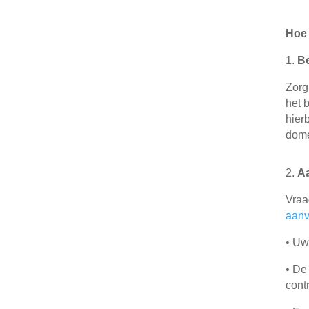
Hoe 
1.
Be
Zorg
het 
hier
dome
2.
A
Vraa
aan
•
Uw 
•
De 
cont