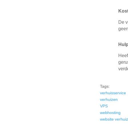
Kos
De v
geen
Hul
Heef
geru
verd
Tags:
verhuisservice
verhuizen
VPS
webhosting
website verhui