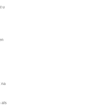
t u
en
t na
n
als