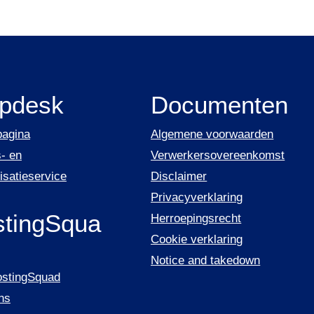
lpdesk
Documenten
pagina
Algemene voorwaarden
- en
Verwerkersovereenkomst
isatieservice
Disclaimer
Privacyverklaring
tingSqua
Herroepingsrecht
Cookie verklaring
Notice and takedown
ostingSquad
ns