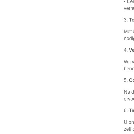
•
Een
verh
3.
T
Met 
nodi
4.
Ve
Wij 
beno
5.
Co
Na d
ervo
6.
T
U on
zelf