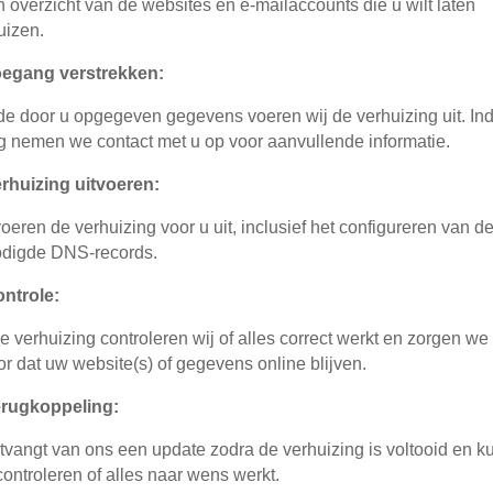
 overzicht van de websites en e-mailaccounts die u wilt laten
uizen.
oegang verstrekken:
de door u opgegeven gegevens voeren wij de verhuizing uit. In
g nemen we contact met u op voor aanvullende informatie.
rhuizing uitvoeren:
voeren de verhuizing voor u uit, inclusief het configureren van d
digde DNS-records.
ntrole:
e verhuizing controleren wij of alles correct werkt en zorgen we
or dat uw website(s) of gegevens online blijven.
erugkoppeling:
tvangt van ons een update zodra de verhuizing is voltooid en k
 controleren of alles naar wens werkt.