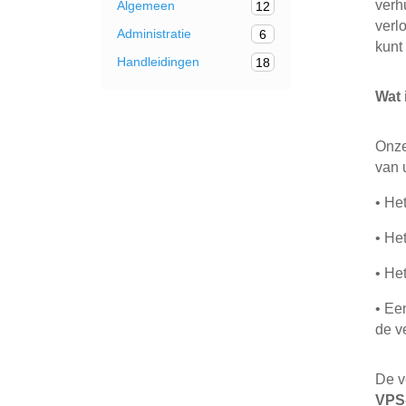
verh
Algemeen
12
verl
Administratie
6
kunt
Handleidingen
18
Wat 
Onze
van 
•
Het
•
Het
•
Het
•
Een
de v
De v
VPS