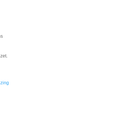
ns
zet.
izing