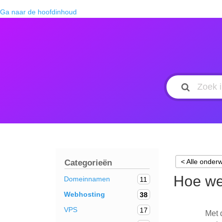
Ga naar de hoofdinhoud
< Alle onder
Categorieën
Hoe we
Domeinnamen
11
Webhosting
38
VPS
17
Met 