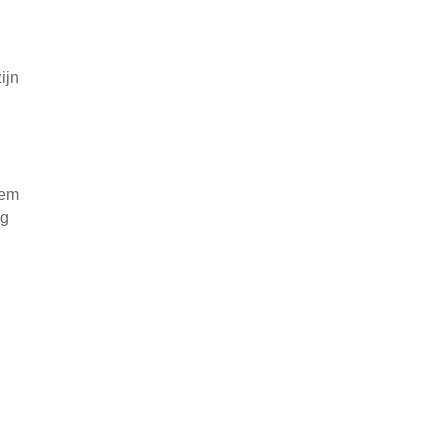
ijn
eem
ag