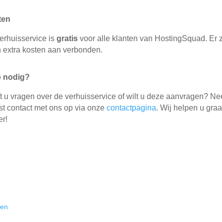
ten
erhuisservice is
gratis
voor alle klanten van HostingSquad. Er z
 extra kosten aan verbonden.
p nodig?
t u vragen over de verhuisservice of wilt u deze aanvragen? N
st contact met ons op via onze
contactpagina
. Wij helpen u gra
er!
zen