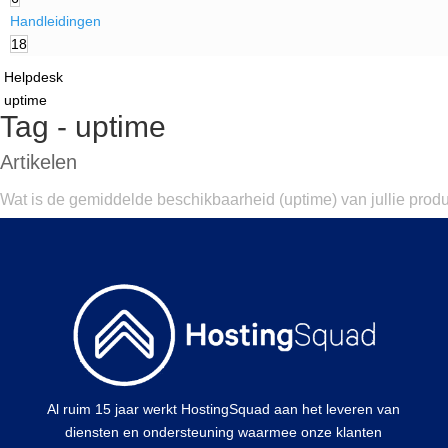
Handleidingen
18
Helpdesk
uptime
Tag - uptime
Artikelen
Wat is de gemiddelde beschikbaarheid (uptime) van jullie prod
Al ruim 15 jaar werkt HostingSquad aan het leveren van
diensten en ondersteuning waarmee onze klanten