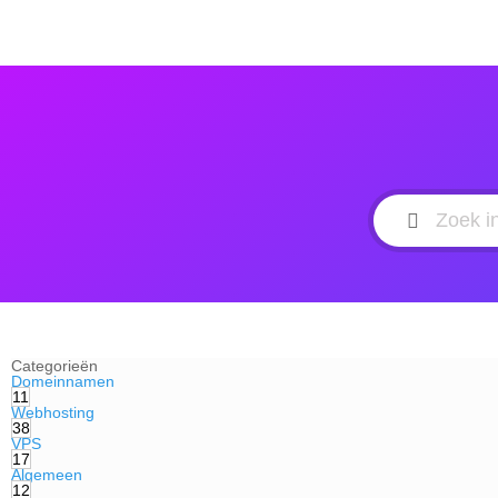
Categorieën
Domeinnamen
11
Webhosting
38
VPS
17
Algemeen
12