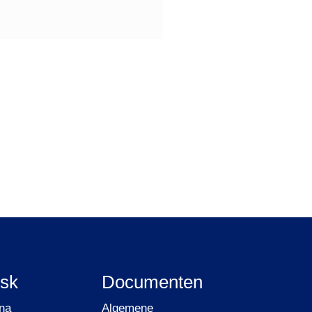
sk
Documenten
na
Algemene