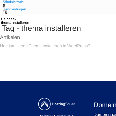
Administratie
6
Handleidingen
18
Helpdesk
thema installeren
Tag - thema installeren
Artikelen
Hoe kan ik een Thema installeren in WordPress?
Domei
Domeinna
Al ruim 15 jaar werkt