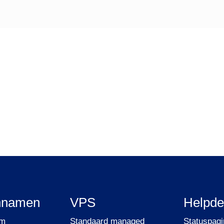
nnamen
VPS
Helpde
am
Standaard managed
Statuspagi