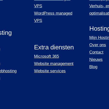
VPS
Verhuis- e
WordPress managed
optimalisa
VPS
Hostin
ting
Mijn Host
Over ons
Extra diensten
g
Contact
Microsoft 365
Nieuws
g
Website management
Blog
ebhosting
Website services
g