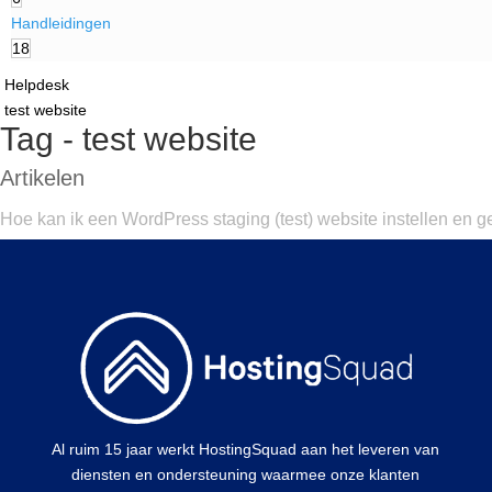
Handleidingen
18
Helpdesk
test website
Tag - test website
Artikelen
Hoe kan ik een WordPress staging (test) website instellen en 
Al ruim 15 jaar werkt HostingSquad aan het leveren van
diensten en ondersteuning waarmee onze klanten