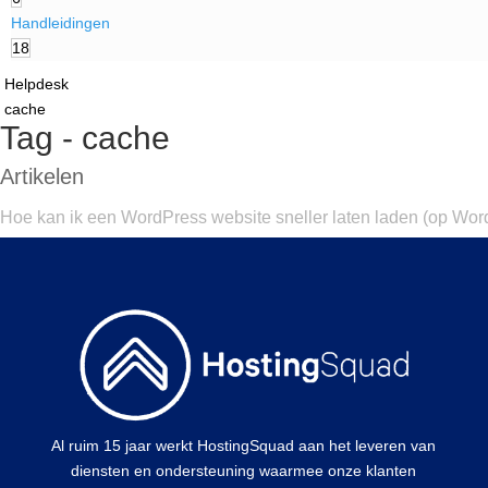
Handleidingen
18
Helpdesk
cache
Tag - cache
Artikelen
Hoe kan ik een WordPress website sneller laten laden (op Wo
Al ruim 15 jaar werkt HostingSquad aan het leveren van
diensten en ondersteuning waarmee onze klanten