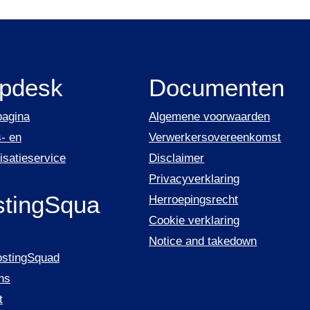
lpdesk
Documenten
pagina
Algemene voorwaarden
- en
Verwerkersovereenkomst
isatieservice
Disclaimer
Privacyverklaring
tingSqua
Herroepingsrecht
Cookie verklaring
Notice and takedown
ostingSquad
ns
t