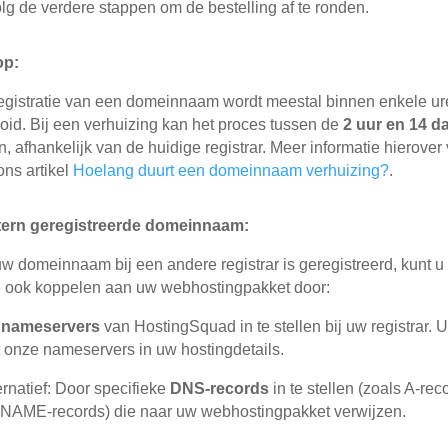
lg de verdere stappen om de bestelling af te ronden.
op:
egistratie van een domeinnaam wordt meestal binnen enkele u
ooid. Bij een verhuizing kan het proces tussen de
2 uur en 14 d
n, afhankelijk van de huidige registrar. Meer informatie hierover 
ons artikel
Hoelang duurt een domeinnaam verhuizing?
.
tern geregistreerde domeinnaam:
uw domeinnaam bij een andere registrar is geregistreerd, kunt u
 ook koppelen aan uw webhostingpakket door:
e
nameservers
van HostingSquad in te stellen bij uw registrar. 
t onze nameservers in uw hostingdetails.
ernatief: Door specifieke
DNS-records
in te stellen (zoals A-rec
NAME-records) die naar uw webhostingpakket verwijzen.