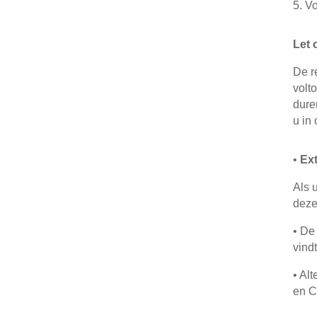
5.
Vo
Let 
De r
volt
dure
u in 
•
Ex
Als 
deze
•
D
vind
•
Alt
en C