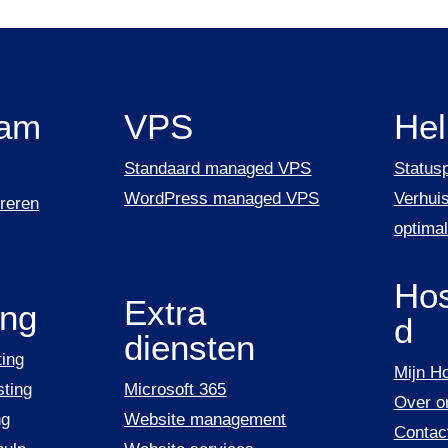
am
VPS
He
Standaard managed VPS
Status
WordPress managed VPS
Verhuis
reren
optimal
Hos
Extra
ing
d
diensten
ing
Mijn H
ting
Microsoft 365
Over o
ng
Website management
Contac