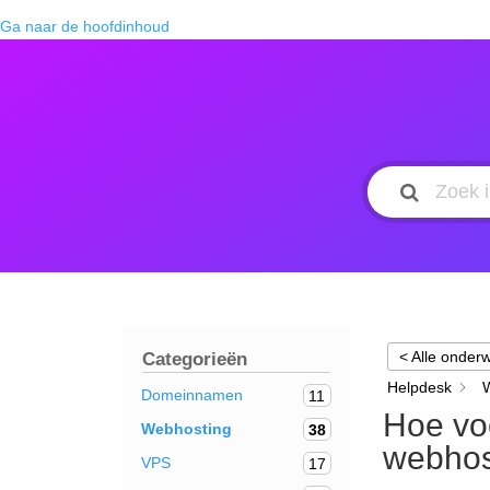
Ga naar de hoofdinhoud
< Alle onder
Categorieën
Helpdesk
Domeinnamen
11
Hoe vo
Webhosting
38
webhos
VPS
17