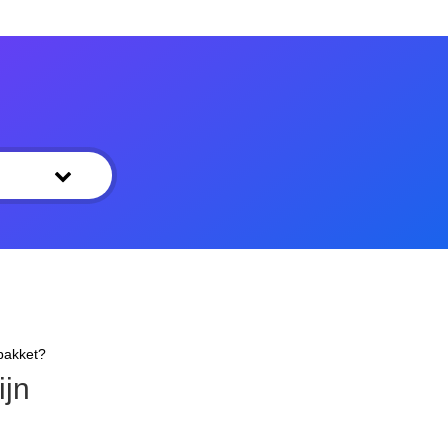
pakket?
ijn