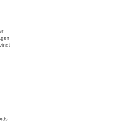
ren
agen
vindt
U
ords