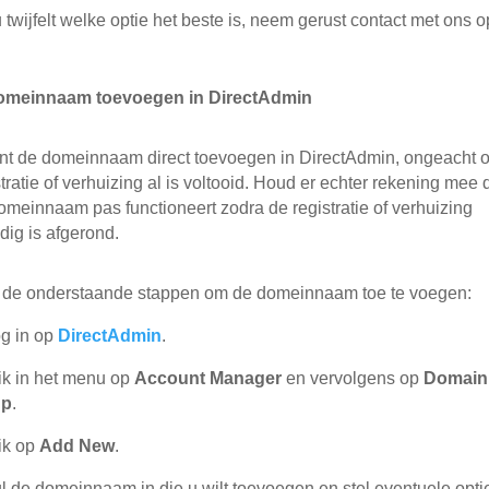
u twijfelt welke optie het beste is, neem gerust contact met ons o
Domeinnaam toevoegen in DirectAdmin
nt de domeinnaam direct toevoegen in DirectAdmin, ongeacht o
stratie of verhuizing al is voltooid. Houd er echter rekening mee 
omeinnaam pas functioneert zodra de registratie of verhuizing
edig is afgerond.
 de onderstaande stappen om de domeinnaam toe te voegen:
g in op
DirectAdmin
.
ik in het menu op
Account Manager
en vervolgens op
Domain
up
.
ik op
Add New
.
l de domeinnaam in die u wilt toevoegen en stel eventuele optie