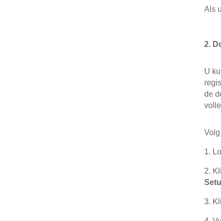
Als 
2. 
U ku
regi
de d
voll
Volg
1.
Lo
2.
Kl
Set
3.
Kl
4.
Vu