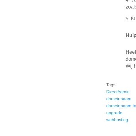
zoal
5.
Kl
Hul
Heef
dome
Wij 
Tags:
DirectAdmin
domeinnaam
domeinnaam t
upgrade
webhosting