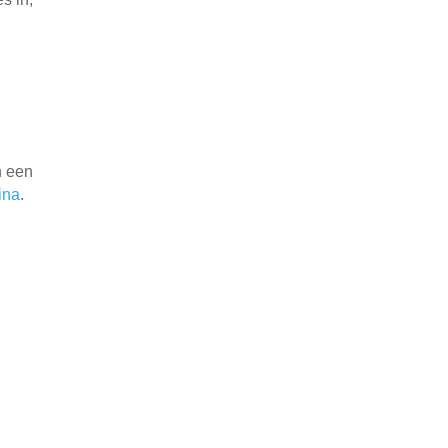
n een
ina
.