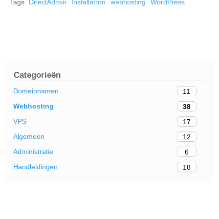
Tags:
DirectAdmin
Installatron
webhosting
WordPress
Categorieën
Domeinnamen
11
Webhosting
38
VPS
17
Algemeen
12
Administratie
6
Handleidingen
18