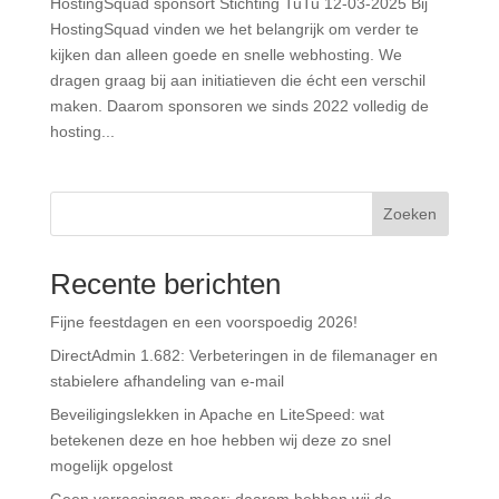
HostingSquad sponsort Stichting TuTu 12-03-2025 Bij
HostingSquad vinden we het belangrijk om verder te
kijken dan alleen goede en snelle webhosting. We
dragen graag bij aan initiatieven die écht een verschil
maken. Daarom sponsoren we sinds 2022 volledig de
hosting...
Zoeken
Recente berichten
Fijne feestdagen en een voorspoedig 2026!
DirectAdmin 1.682: Verbeteringen in de filemanager en
stabielere afhandeling van e-mail
Beveiligingslekken in Apache en LiteSpeed: wat
betekenen deze en hoe hebben wij deze zo snel
mogelijk opgelost
Geen verrassingen meer: daarom hebben wij de