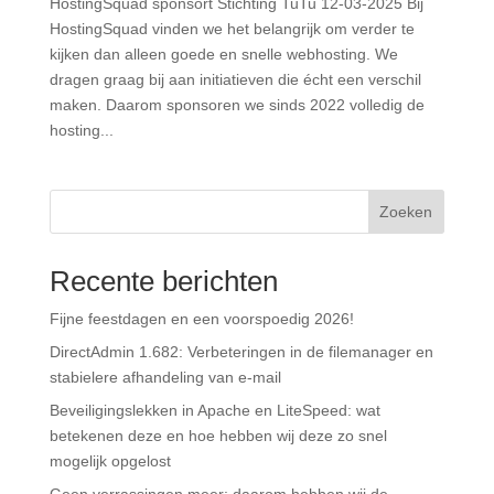
HostingSquad sponsort Stichting TuTu 12-03-2025 Bij
HostingSquad vinden we het belangrijk om verder te
kijken dan alleen goede en snelle webhosting. We
dragen graag bij aan initiatieven die écht een verschil
maken. Daarom sponsoren we sinds 2022 volledig de
hosting...
Zoeken
Recente berichten
Fijne feestdagen en een voorspoedig 2026!
DirectAdmin 1.682: Verbeteringen in de filemanager en
stabielere afhandeling van e-mail
Beveiligingslekken in Apache en LiteSpeed: wat
betekenen deze en hoe hebben wij deze zo snel
mogelijk opgelost
Geen verrassingen meer: daarom hebben wij de