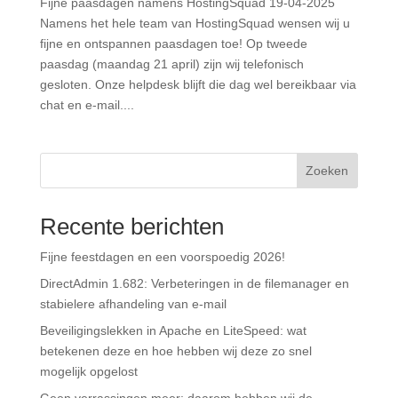
Fijne paasdagen namens HostingSquad 19-04-2025
Namens het hele team van HostingSquad wensen wij u
fijne en ontspannen paasdagen toe! Op tweede
paasdag (maandag 21 april) zijn wij telefonisch
gesloten. Onze helpdesk blijft die dag wel bereikbaar via
chat en e-mail....
Zoeken
Recente berichten
Fijne feestdagen en een voorspoedig 2026!
DirectAdmin 1.682: Verbeteringen in de filemanager en
stabielere afhandeling van e-mail
Beveiligingslekken in Apache en LiteSpeed: wat
betekenen deze en hoe hebben wij deze zo snel
mogelijk opgelost
Geen verrassingen meer: daarom hebben wij de